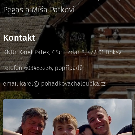
Pegas a Míša Pátkovi
Kontakt
RNDr. Karel Pátek, CSc. , Žďár 8, 472 01 Doksy
telefon 603483236, popřípadě
email karel@ pohadkovachaloupka.cz