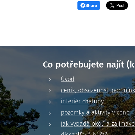
Share
Co potřebujete najít (k
Úvod
ceník, obsazenost, podmín
interiér chalupy
pozemky a aktivity
v ceně
jak vypadá okolí a zajímavo
discgolfové hřiště