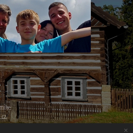
mily-
cz.