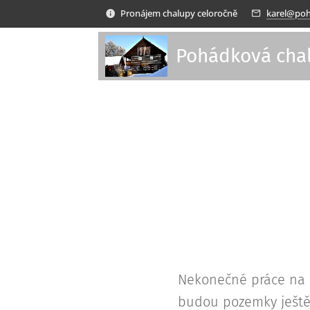
Pronájem chalupy celoročně
karel@poh
Pohádková cha
Nekonečné práce na n
budou pozemky ještě 