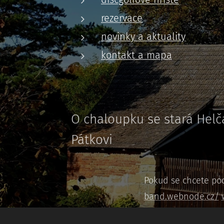
rezervace
novinky a aktuality
kontakt a mapa
O chaloupku se stará Helča
Pátkovi
Pokud se chcete pod
band.webnode.cz/