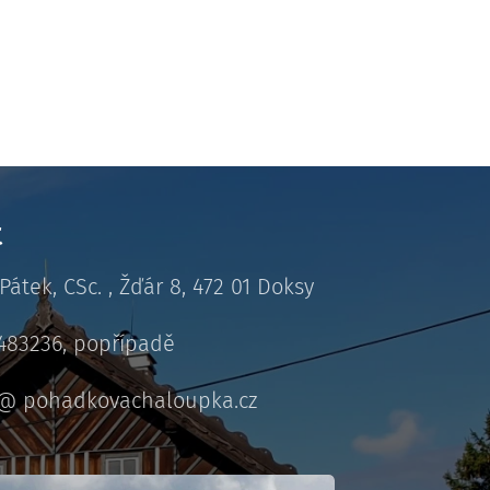
t
Pátek, CSc. , Žďár 8, 472 01 Doksy
3483236, popřípadě
l@ pohadkovachaloupka.cz