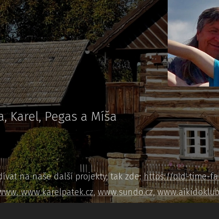
, Karel, Pegas a Míša
ívat na naše další projekty, tak zde:
https://old-time-fa
www. www.karelpatek.cz
,
www.sundo.cz,
www.aikidoklub.