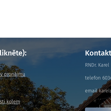
likněte):
Kontak
RNDr. Karel 
ky pronájmu
telefon 60
email kare
sti kolem