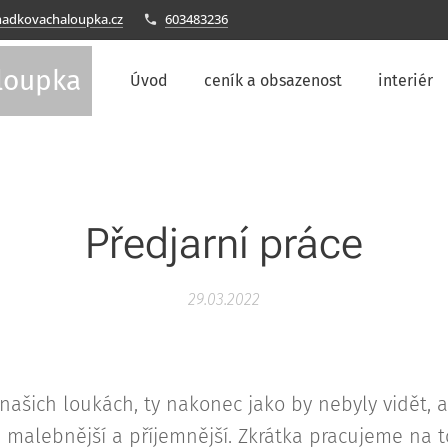
adkovachaloupka.cz
603483236
loupka
Úvod
ceník a obsazenost
interiér
Předjarní práce
29.03.2022
ašich loukách, ty nakonec jako by nebyly vidět, a
malebnější a příjemnější. Zkrátka pracujeme na 