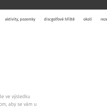
aktivity, pozemky
discgolfové hřiště
okolí
rez
le ve výsledku
tom, aby se vám u